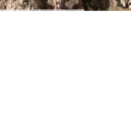
Das sind wir ...
Unsere Gartenanlage kann auf eine recht lange Geschichte
zurückblicken - von den Anfängen in den 1930er Jahren bis
heute. Wie der Name schon sagt, hier gab es einmal eine
Radrennbahn.
Ein Link zu weiteren Informationen finden Sie hier:
https://chemnitz-gestern-heute.de/die-radrennbahn-in-
chemnitz-altendorf/
In Altendorf, einem Stadtteil im Chemnitzer Westen, unweit der
A72 gelegen, finden Sie die etwas versteckt liegende
Kleingartenanlage. Derzeit haben wir 108 Gärten die zwischen
200 und 600 Quadratmetern groß sind. Unsere Anlage grenzt
einerseits an das Gelände der Handwerkskammer und
andererseits an das Geländer der ehemaligen Lehmgruben die